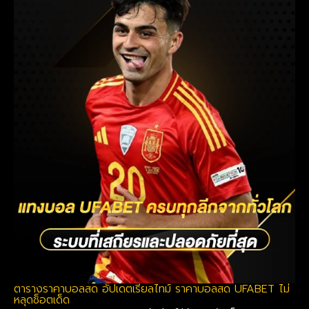
ตารางราคาบอลสด อัปเดตเรียลไทม์ ราคาบอลสด UFABET ไม่
หลุดช็อตเด็ด