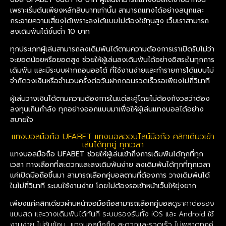
เพราะเริ่มต้นเพียงหลักสิบบาทเท่านั้น สามารถแทงได้อย่างสนุกและ
กระจายความเสี่ยงได้เพราะลงได้แบบไม่ต้องใช้ทุนสูง เว็บเราสามารถ
ลงเดิมพันได้ขั้นต่ำ 10 บาท
ทุกประเภทผู้เล่นสามารถลงเดิมพันได้ตามความต้องการเราเปิดรับไม่ว่า
จะยอดน้อยหรือยอดสูง ช่วยให้ผู้เล่นลงเดิมพันได้อย่างอิสระในทุกการ
เดิมพัน และมีระบบฝากถอนออโต้ ที่ใช้งานง่ายและทำรายการได้แบบไม่
จำกัดวงเงินหรือจำนวนครั้งต่อวันฝากถอนรวดเร็วรอเพียงไม่กี่วินาที
ผู้เล่นวางเงินได้ตามความต้องการในแต่ละคู่โดยไม่ต้องกังวลว่าต้อง
ลงทุนเกินกำลัง ทุกอย่างออกแบบมาเพื่อให้ผู้เล่นแทงบอลได้อย่าง
สบายใจ
แทงบอลมือถือ UFABET แทงบอลออนไลน์มือถือ คลิกเดียวเข้า
เล่นได้ทุกคู่ ทุกเวลา
แทงบอลมือถือ UFABET
ช่วยให้ผู้เล่นเข้าถึงการเดิมพันได้ทุกที่ทุก
เวลา ทางเลือกที่สะดวกและลงเดิมพันง่าย ลงเดิมพันได้ทุกที่ทุกเวลา
แค่เปิดมือถือขึ้นมา สามารถเลือกคู่บอลตามที่ต้องการ วางเดิมพันได้
ในไม่กี่วินาที ระบบใช้งานง่าย โดยไม่ต้องรอเข้าหน้าเว็บให้ยุ่งยาก
เพียงแค่คลิกเดียวผ่านหน้าจอมือถือสามารถเลือกคู่บอล
ดูราคาต่อรอง
แบบสด และวางเดิมพันได้ทันที ระบบรองรับทั้ง iOS และ Android ใช้
งานง่าย ไม่ซับซ้อน แทงบอลมือถือ สะดวกและรวดเร็ว ไม่พลาดทุกคู่