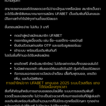
ความคุ้มค่า
สามารถแทงบอลได้ตลอดเวลาไม่ว่าจะมีทุนมากหรือน้อย สมาชิกเว็บเรา
จะได้รับสิทธิพิเศษมากมายการสมัคร UFABET เว็บเดิมพันที่มั่นคงและ
มีโอกาสทำกำไรให้ทุกท่านตั้งแต่บิลแรก
ขั้นตอนสมัครง่าย ไม่เกิน 3 นาที
กดเข้าสู่หน้าสมัครสมาชิก UFABET
กรอกข้อมูลเบื้องต้น เช่น ชื่อ–เบอร์โทร–เลขบัญชี
ยืนยันตัวตนผ่านรหัส OTP และรอรับยูสเซอร์เนม
เข้าระบบ พร้อมเริ่มเดิมพันทันที
โปรโมชั่นที่ท่านจะได้รับหลังสมัคร
เครดิตฟรี สำหรับสมาชิกใหม่ ไม่ต้องฝากก่อนก็ทดลองเล่นได้
โบนัสฝากแรกเข้า เพิ่มยอดให้แบบอัตโนมัติ คุ้มค่าตั้งแต่บิลแรก
กิจกรรมแจกของรางวัลประจำเดือน เสื้อทีมฟุตบอล, เครดิต
เพิ่ม, และโบนัสพิเศษ
ทางเข้าใหม่จาก UFABET แทงบอล 2025 ระบบไวเสถียร แทง
ได้ต่อเนื่องทุกเวลา
สิ่งที่สำคัญสำหรับการแทงบอลออนไลน์คือ ระบบการลงเดิมพันที่
รวดเร็วและปลอดภัย ไม่ว่าจะเป็นช่วงเวลาที่เกมการแข่งขันที่มีผู้เล่นเข้า
ลงเดิมพันพร้อมกันเป็นจำนวนมากก็ไม่มีกระตุกหรือมีปัญหา ทุกอย่าง