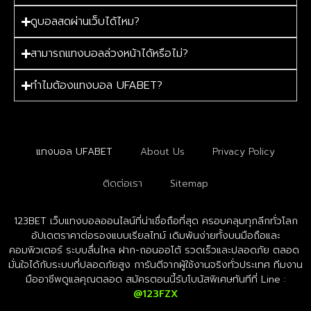
ดูบอลสดผ่านเว็บได้ไหม?
สามารถแทงบอลล่วงหน้าได้หรือไม่?
ทำไมต้องแทงบอล UFABET?
แทงบอล UFABET
About Us
Privacy Policy
ติดต่อเรา
Sitemap
123BET เว็บแทงบอลออนไลน์ที่น่าเชื่อถือที่สุด ครอบคลุมทุกลีกทั่วโลก
อัปเดตราคาต่อรองแบบเรียลไทม์ เดิมพันง่ายทั้งบนมือถือและ
คอมพิวเตอร์ ระบบลื่นไหล ฝาก-ถอนออโต้ รวดเร็วและปลอดภัย ตลอด
มั่นใจได้กับระบบที่ปลอดภัยสูง การันตีจากผู้ใช้งานจริงทั่วประเทศ ทีมงาน
มืออาชีพดูแลคุณตลอด สมัครตอนนี้รับโบนัสพิเศษทันทีที่ Line :
@123FZX