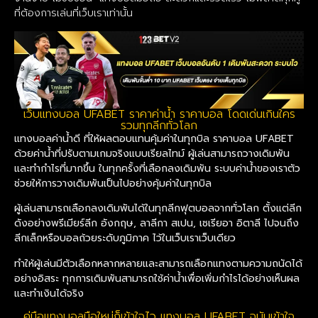
ที่ต้องการเล่นที่เว็บเราเท่านั้น
เว็บแทงบอล UFABET ราคาค่าน้ำ ราคาบอล โดดเด่นเกินใคร
รวมทุกลีกทั่วโลก
แทงบอลค่าน้ำดี
ที่ให้ผลตอบแทนคุ้มค่าในทุกบิล
ราคาบอล UFABET
ด้วยค่าน้ำที่ปรับตามเกมจริงแบบเรียลไทม์ ผู้เล่นสามารถวางเดิมพัน
และทำกำไรที่มากขึ้น ในทุกครั้งที่เลือกลงเดิมพัน ระบบค่าน้ำของเราตัว
ช่วยให้การวางเดิมพันเป็นไปอย่างคุ้มค่าในทุกบิล
ผู้เล่นสามารถเลือกลงเดิมพันได้ในทุกลีกฟุตบอลจากทั่วโลก ตั้งแต่ลีก
ดังอย่างพรีเมียร์ลีก อังกฤษ, ลาลีกา สเปน, เซเรียอา อิตาลี ไปจนถึง
ลีกเล็กหรือบอลถ้วยระดับภูมิภาค ไว้ในเว็บเราเว็บเดียว
ทำให้ผู้เล่นมีตัวเลือกหลากหลายและสามารถเลือกแทงตามความถนัดได้
อย่างอิสระ ทุกการเดิมพันสามารถใช้ค่าน้ำเพื่อเพิ่มกำไรได้อย่างเห็นผล
และทำเงินได้จริง
คู่มือแทงบอลมือใหม่ก็เข้าใจไว แทงบอล UFABET ฉบับเข้าใจ