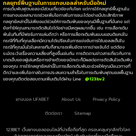
กลยุทธ์พื้นฐานในการแทงบอลสำหรับมือใหม่
การเดิมพันฟุตบอลจะมีส่วนเกี่ยวข้องกับโชค แต่การใช้กลยุทธ์พื้นฐานใน
การแทงบอลสามารถช่วยเพิ่มโอกาสในการชนะได้อย่างมีประสิทธิภาพ
กลยุทธ์เหล่านี้ไม่เพียงแต่ช่วยให้การเดิมพันของคุณมีพื้นฐานที่มั่นคง แต่
ยังทำให้คุณสามารถตัดสินใจได้อย่างมีเหตุผลมากขึ้น เช่น การเลือกเดิม
พันในทีมที่มีฟอร์มการเล่นดีกว่า หรือการเลือกเดิมพันแบบแฮนดิแคปใน
กรณีที่ทีมที่คุณเลือกมีความได้เปรียบในการแข่งขันการใช้บอลสเต็ปใน
กรณีที่คุณมั่นใจในหลายทีมก็สามารถเพิ่มอัตราการจ่ายเงินได้ แต่ต้อง
ระมัดระวังเรื่องความเสี่ยงที่สูงขึ้นเช่นกัน การติดตามข่าวสารเกี่ยวกับการ
บาดเจ็บของผู้เล่นหรือการย้ายตัวของนักเตะก็มีผลต่อการตัดสินใจเดิมพัน
ของคุณ การใช้กลยุทธ์เหล่านี้ในการเลือกเดิมพันจะช่วยให้คุณมีแนวทางที่
ดีกว่าและเพิ่มโอกาสในการประสบความสำเร็จในการเดิมพันฟุตบอลพื้นฐาน
ของคุณ
ติดต่อสอบถามเพิ่มเติมได้ผ่าน Line :
@123bv2
แทงบอล UFABET
About Us
Privacy Policy
ติดต่อเรา
Sitemap
123BET เว็บแทงบอลออนไลน์ที่น่าเชื่อถือที่สุด ครอบคลุมทุกลีกทั่วโลก