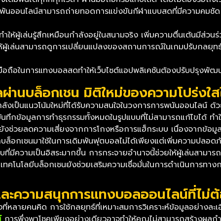
นออนไลน์สามารถถ่ายทอดการแข่งขันกีฬาแบบสดที่มีความคมชัด ทำให
ห้ผู้เล่นรู้สึกเหมือนกำลังอยู่ในสนามจริง เพิ่มความตื่นเต้นมีส่วน
้ผู้เล่นสามารถดูการเปลี่ยนแปลงของสถานการณ์ในเกมปรับกลยุทธ์การ
ือถือในการแทงบอลสดทำให้เว็บไซต์แอปพลิเคชันต้องปรับปรุงพัฒนา
ลผ่านบล็อกเชน มิติใหม่ของความโปร่งใ
ังเป็นแนวโน้มใหม่ที่ได้รับความสนใจในวงการการพนันออนไลน์ ด้
นทึกข้อมูลการทำธุรกรรมทั้งหมดในรูปแบบที่ไม่สามารถแก้ไขได้ ท
นยังช่วยลดความเสี่ยงจากการโกงหรือการแฮ็กระบบ เนื่องจากข้อมูล
นำบล็อกเชนมาใช้ในการเดิมพันฟุตบอลไม่ได้เพียงแต่เพิ่มความปลอ
ที่มีความเป็นอิสระมากขึ้น การกระจายอำนาจนี้ช่วยให้ผู้เล่นสามาร
ทคโนโลยีบล็อกเชนยังช่วยเสริมความเชื่อมั่นในการดำเนินการทางการ
ละความสนุกการแทงบอลออนไลน์ที่ไม่ต้
างที่หลายคนคิด การใช้กลยุทธ์ที่เหมาะสมการวิเคราะห์ข้อมูลอย่าง
์
การพึ่งพาโชคเพียงอย่างเดียวอาจทำให้คุณไม่สามารถสร้างผลกำไรที่