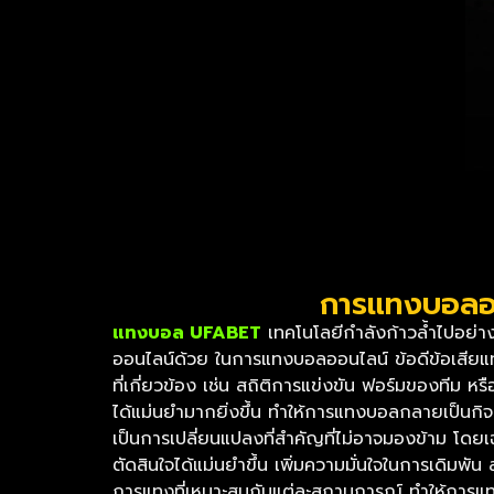
การแทงบอลออน
แทงบอล UFABET
เทคโนโลยีกำลังก้าวล้ำไปอย่า
ออนไลน์ด้วย ในการแทงบอลออนไลน์ ข้อดีข้อเสียแท
ที่เกี่ยวข้อง เช่น สถิติการแข่งขัน ฟอร์มของทีม ห
ได้แม่นยำมากยิ่งขึ้น ทำให้การแทงบอลกลายเป็นกิจ
เป็นการเปลี่ยนแปลงที่สำคัญที่ไม่อาจมองข้าม โดย
ตัดสินใจได้แม่นยำขึ้น เพิ่มความมั่นใจในการเดิมพ
การแทงที่เหมาะสมกับแต่ละสถานการณ์ ทำให้การแทงบอล