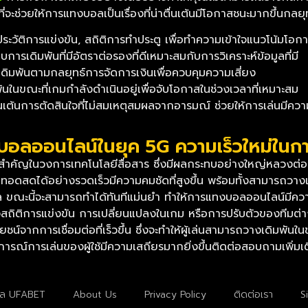
จะช่วยให้การแทงบอลเป็นเรื่องที่น่าตื่นเต้นมีโอกาสชนะมากขึ้นกลยุ
ประวัติการแข่งขัน, สถิติการทำประตู เพื่อทำความเข้าใจแนวโน้มโอ
ารเดิมพันที่มีอัตราต่อรองที่ดีเหมาะสมกับการวิเคราะห์ข้อมูลที่มี
ดิมพันตามกลยุทธ์การจัดการเงินเพื่อควบคุมความเสี่ยง
นในขณะที่เกมกำลังดำเนินอยู่เพื่อจับโอกาสในช่วงเวลาที่เหมาะสม
นเต้นการตัดสินใจที่ไม่สมเหตุสมผลจากอารมณ์ ช่วยให้การเล่นมีค
อลออนไลน์ในยุค 5G ความเร็วใหม่ในกา
สำคัญในวงการเทคโนโลยีสื่อสาร ซึ่งมีผลกระทบอย่างใหญ่หลวงต่อก
ายทอดสดได้อย่างรวดเร็วมีความคมชัดที่สูงขึ้น พร้อมทั้งสามารถวาง
ขณะนี้จะสามารถทำได้ทันทีแม่นยำ ทำให้การแทงบอลออนไลน์มีความน่าสน
ทั้งสถิติการแข่งขัน การเปลี่ยนแปลงในเกม หรือการปรับตัวของทีมต่
จากการเชื่อมต่อที่เร็วขึ้น ซึ่งจะทำให้ผู้เล่นสามารถวางเดิมพันในช
ารณ์การเล่นของผู้ใช้มีความเสถียรมากยิ่งขึ้น
ติดต่อสอบถามเพิ่มเต
ล UFABET
About Us
Privacy Policy
ติดต่อเรา
S