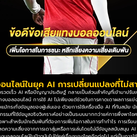
ไลน์ในยุค AI การเปลี่ยนแปลงที่ไม่
งรวดเร็ว AI หรือปัญญาประดิษฐ์ กลายเป็นส่วนสำคัญที่เข้ามาปรับ
งบอลออนไลน์ การใช้ AI ไม่เพียงแต่ช่วยในการคาดเดาผลการแข่งข
รือแม้กระทั่งข้อมูลของผู้เล่นเอง ด้วยการใช้เครื่องมือ AI ที่ทั
กรรมที่ใช้ข้อมูลจริงวิเคราะห์อย่างเป็นระบบมากกว่าแค่การพึ่งพ
เฉพาะสำหรับนักเดิมพันที่ต้องการเพิ่มโอกาสในการทำกำไร การเรี
ัน ลดความเสี่ยงจากการเดาสุ่มหรือการเล่นโดยไม่มีข้อมูลสนับสนุน
ออนไลน์ในปัจจุบันไม่ใช่แค่เรื่องของโชคอีกต่อไป แต่เป็นการใช้ข้