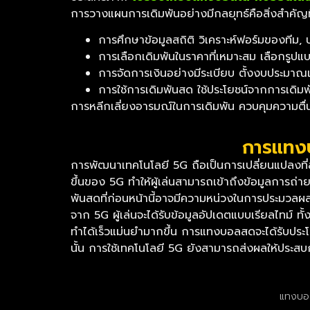
การวางแผนการเดิมพันอย่างมีกลยุทธ์คือสิ่งสำคัญที่
การศึกษาข้อมูลสถิติ วิเคราะห์ฟอร์มของทีม, 
การเลือกเดิมพันในราคาที่เหมาะสม เลือกรูปแบบก
การจัดการเงินอย่างมีระเบียบ ตั้งงบประมาณเ
การใช้การเดิมพันสด ใช้ประโยชน์จากการเดิมพั
การหลีกเลี่ยงอารมณ์ในการเดิมพัน ควบคุมความตื่
การแทงบ
การพัฒนาเทคโนโลยี 5G ถือเป็นการเปลี่ยนแปลงที่
ขึ้นของ 5G ทำให้ผู้เล่นสามารถเข้าถึงข้อมูลการถ่
พันสดที่ก่อนหน้านี้อาจมีความหน่วงในการประมวลผล 
จาก 5G ผู้เล่นจะได้รับข้อมูลอัปเดตแบบเรียลไทม์ 
ทำได้เร็วแม่นยำมากขึ้น การแทงบอลสดจะได้รับประโยชน์
นั้น การใช้เทคโนโลยี 5G ยังสามารถส่งผลให้ประสบก
แทงบอ