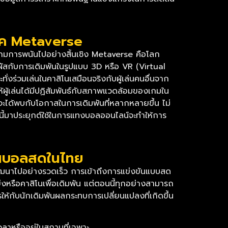
ยุค Metaverse
นเกมการพนันไปอย่างสิ้นเชิง Metaverse คือโลก
ัมผัสกับการเดิมพันในรูปแบบ 3D หรือ VR (Virtual
่งร่วมเล่นในคาสิโนเสมือนจริงกับผู้เล่นคนอื่นจาก
ผู้เล่นได้มีปฏิสัมพันธ์กับสภาพแวดล้อมของเกมใน
นจะได้พบกับโอกาสในการเดิมพันที่หลากหลายขึ้น ไม่
นี้มาประยุกต์ใช้ในการแทงบอลออนไลน์จะทำให้การ
พันบอลสดในไทย
ด้พัฒนาไปอย่างรวดเร็ว การเข้าถึงการแข่งขันแบบสด
ข่งหรือคาสิโนเพื่อเดิมพัน แต่ตอนนี้ทุกอย่างสามารถ
ให้กับนักเดิมพันผลกระทบการเปลี่ยนแปลงที่เกิดขึ้น
วลาหรืออยู่ในสถานที่เฉพาะ