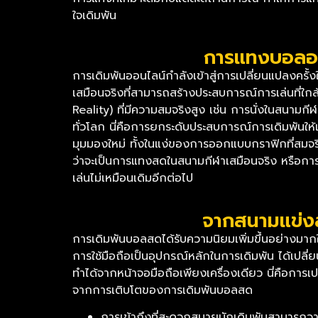
ใจเดิมพัน
การแทงบอลออน
การ
เดิมพันออนไลน์
กำลังเข้าสู่การเปลี่ยนแปลงครั
เสมือนจริงที่สามารถสร้างประสบการณ์การเล่นที่ใกล
Reality) ที่มีความสมจริงสูง เช่น การนั่งในสนามกี
ทั่วโลก นี่คือการยกระดับประสบการณ์การเดิมพันให
มุมมองใหม่ ทั้งในแง่ของการออกแบบกราฟิกที่สมจริง
ว่าจะเป็นการแทงสดในสนามกีฬาเสมือนจริง หรือการ
เล่นไม่เหมือนเดิมอีกต่อไป
จากสนามแข่งส
การ
เดิมพันบอลสด
ได้รับความนิยมเพิ่มขึ้นอย่างมา
การใช้มือถือเป็นอุปกรณ์หลักในการเดิมพัน ได้เปลี่ย
ทำได้จากหน้าจอมือถือเพียงเครื่องเดียว นี่คือการ
จากการเติบโตของการเดิมพันบอลสด
การเข้าถึงที่สะดวกสบายนักเดิมพันสามารถวางเ