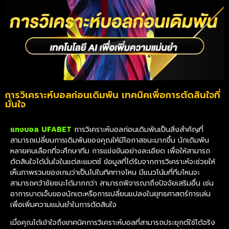
การวิเคราะห์บอลก่อนเดิมพัน เทคนิคเพื่อการตัดสินใจที่
มั่นใจ
แทงบอล UFABET
การวิเคราะห์บอลก่อนเดิมพันเป็นสิ่งสำคัญที่
สามารถเปลี่ยนการเดิมพันของคุณให้มีโอกาสชนะมากขึ้น นักเดิมพัน
หลายคนเลือกที่จะศึกษาทีม การแข่งขันอย่างละเอียด เพื่อให้สามารถ
ตัดสินใจได้มั่นใจในแต่ละแมตช์ ข้อมูลที่ได้รับจากการวิเคราะห์จะช่วยให้
เห็นภาพรวมของเกมว่าเป็นไปในทิศทางไหน มีแนวโน้มที่ทีมไหนจะ
สามารถคว้าชัยชนะได้มากกว่า สามารถพิจารณาถึงปัจจัยเสริมอื่น เช่น
อาการบาดเจ็บของนักเตะหรือการเปลี่ยนแปลงในยุทธศาสตร์การเล่น
เพื่อเพิ่มความแม่นยำในการตัดสินใจ
เมื่อคุณได้เข้าใจถึงเทคนิคการวิเคราะห์บอลที่สามารถประยุกต์ใช้ได้จริง