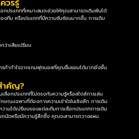
วรรู้
อกประเภทที่เหมาะสมจะช่วยให้คุณสามารถเดิมพันได้
องทีม หรือประเภทที่มีความซับซ้อนมากขึ้น การเดิม
กว่าเสียเปรียบ
การทำกำไรจากเกมฟุตบอลที่คุณชื่นชอบได้มากยิ่งขึ้น
งสำคัญ?
ลือกประเภทที่ไม่ตรงกับความรู้หรือสไตล์การเล่น
กษณะเฉพาะที่ต้องการความเข้าใจในเชิงลึก การเดิม
นความได้เปรียบของแต่ละทีมการเลือกประเภทการเดิม
คุณถนัดหรือมีความรู้ลึกซึ้ง คุณจะสามารถวางแผน