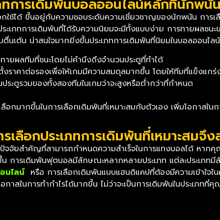
ภทการเดิมพันบอลออนไลน์หลักที่นักพนันค
ใช้ได้ ขึ้นอยู่กับความชอบระดับความเชี่ยวชาญของนักพนัน การเลื
ประเภทการเดิมพันที่ได้รับความนิยมจะมีทั้งแบบง่าย การทายผลชนะข
มตื่นเต้น น่าสนใจมากยิ่งขึ้นประเภทการเดิมพันที่นิยมในบอลออนไลน์
ทายผลทีมที่ชนะโดยไม่คำนึงถึงจำนวนประตูที่ทำได้
ราคาต่อรองเพื่อให้เกมมีความสมดุลมากขึ้น โดยให้ทีมที่แข็งแกร่ง
ระตูรวมของทั้งสองทีมในเกมว่าจะสูงหรือต่ำกว่าที่กำหนด
งเลือกมากขึ้นในการเลือกเดิมพันที่เหมาะสมกับตัวเอง เพิ่มโอกาสใน
รเลือกประเภทการเดิมพันที่เหมาะสมจึ
ในปัจจัยสำคัญที่สามารถกำหนดความสำเร็จในการแทงบอลได้ หากคุณเ
ยขึ้น การเดิมพันฟุตบอลมีลักษณะหลากหลายประเภท แต่ละประเภทมีลั
อนไลน์
หรือ การเลือกเดิมพันแบบแฮนดิแคปที่ต้องมีความเข้าใจใ
่มโอกาสในการทำกำไรได้มากขึ้น ไม่ว่าจะเป็นการเดิมพันในประเภทที่