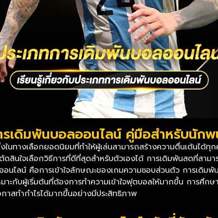
รเดิมพันบอลออนไลน์ คู่มือสำหรับนักพน
งในทางเลือกยอดนิยมที่ทำให้ผู้เล่นสามารถสร้างความตื่นเต้นได้ทุก
ดสินใจเลือกวิธีการที่ดีที่สุดสำหรับตัวเองได้ การเดิมพันสดที่
ออนไลน์
คือการเข้าใจลักษณะของเกมความชอบส่วนตัว การเดิมพันบ
าะกับผู้เริ่มต้นที่ต้องการทำความเข้าใจฟุตบอลให้มากขึ้น การศึก
กาสทำกำไรได้มากขึ้นอย่างมีประสิทธิภาพ