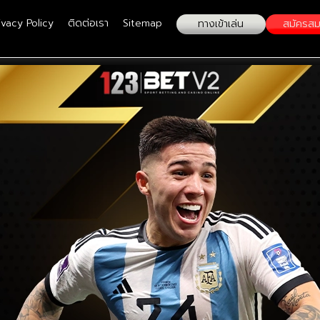
ivacy Policy
ติดต่อเรา
Sitemap
ทางเข้าเล่น
สมัครสม