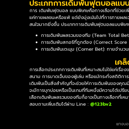
ประเภทการเดิมพันฟุตบอลแบบ
การ
เดิมพันฟุตบอล
แบบพิเศษคือทางเลือกที่ช่วยเพ
แค่ทายผลชนะหรือแพ้ แต่ยังมุ่งเน้นไปที่การทายผล
สนใจมากยิ่งขึ้น
ประเภทการเดิมพันฟุตบอลแบบพิเศษท
การเดิมพันผลรวมของทีม (Team Total Bet):
การเดิมพันสกอร์ที่ถูกต้อง (Correct Score B
การเดิมพันเตะมุม (Corner Bet): ทายจำนวนเต
เคล
การเลือกประเภทการเดิมพันที่เหมาะสมไม่ใช่แค่เรื่
สนาม การบาดเจ็บของผู้เล่น หรือแม้กระทั่งสถิติก
เดิมพันเป็นสิ่งสำคัญที่จะช่วยให้การเดิมพันของค
จะมีการบุกบ่อยหรือเป็นเกมที่ทีมหนึ่งมีความได้เปร
เลือกเดิมพันผลรวมของทีมก็อาจเป็นทางเลือกที่เหม
สอบถาม
เพิ่ม
เติมได้ผ่าน
Line :
@123bv2
แทงบอ