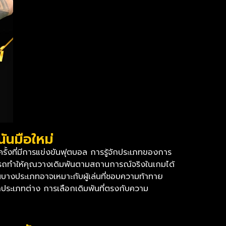
ันมือใหม่
ครั้งที่มีการแข่งขันฟุตบอล การรู้จักประเภทของการ
สามารถทำให้คุณวางเดิมพันตามสถานการณ์จริงในเกมได้
างประเภทอาจเหมาะกับผู้เล่นที่ชอบความท้าทาย
ษาประเภทต่าง การเลือกเดิมพันที่ตรงกับความ