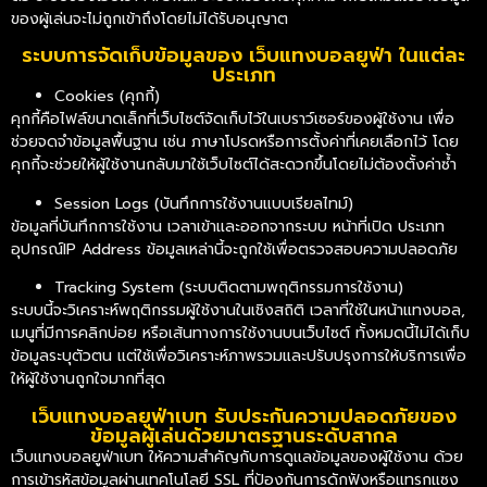
ของผู้เล่นจะไม่ถูกเข้าถึงโดยไม่ได้รับอนุญาต
ระบบการจัดเก็บข้อมูลของ เว็บแทงบอลยูฟ่า ในแต่ละ
ประเภท
Cookies (คุกกี้)
คุกกี้คือไฟล์ขนาดเล็กที่เว็บไซต์จัดเก็บไว้ในเบราว์เซอร์ของผู้ใช้งาน เพื่อ
ช่วยจดจำข้อมูลพื้นฐาน เช่น ภาษาโปรดหรือการตั้งค่าที่เคยเลือกไว้ โดย
คุกกี้จะช่วยให้ผู้ใช้งานกลับมาใช้เว็บไซต์ได้สะดวกขึ้นโดยไม่ต้องตั้งค่าซ้ำ
Session Logs (บันทึกการใช้งานแบบเรียลไทม์)
ข้อมูลที่บันทึกการใช้งาน เวลาเข้าและออกจากระบบ หน้าที่เปิด ประเภท
อุปกรณ์IP Address ข้อมูลเหล่านี้จะถูกใช้เพื่อตรวจสอบความปลอดภัย
Tracking System (ระบบติดตามพฤติกรรมการใช้งาน)
ระบบนี้จะวิเคราะห์พฤติกรรมผู้ใช้งานในเชิงสถิติ เวลาที่ใช้ในหน้าแทงบอล,
เมนูที่มีการคลิกบ่อย หรือเส้นทางการใช้งานบนเว็บไซต์ ทั้งหมดนี้ไม่ได้เก็บ
ข้อมูลระบุตัวตน แต่ใช้เพื่อวิเคราะห์ภาพรวมและปรับปรุงการให้บริการเพื่อ
ให้ผู้ใช้งานถูกใจมากที่สุด
เว็บแทงบอลยูฟ่าเบท รับประกันความปลอดภัยของ
ข้อมูลผู้เล่นด้วยมาตรฐานระดับสากล
เว็บแทงบอลยูฟ่าเบท
ให้ความสำคัญกับการดูแลข้อมูลของผู้ใช้งาน ด้วย
การเข้ารหัสข้อมูลผ่านเทคโนโลยี SSL ที่ป้องกันการดักฟังหรือแทรกแซง