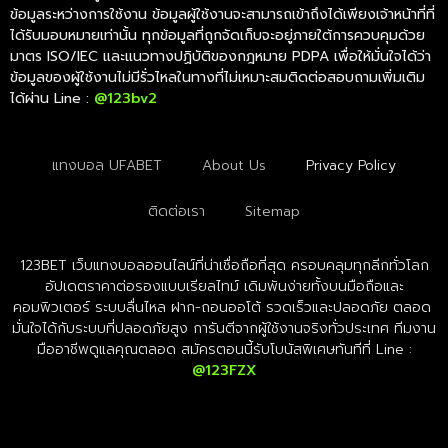
ข้อมูลระหว่างการใช้งาน ข้อมูลผู้ใช้งานจะสามารถเข้าถึงได้เพียงเจ้าหน้าที่ที่
ได้รับมอบหมายเท่านั้น ทุกข้อมูลที่ถูกจัดเก็บจะอยู่ภายใต้การควบคุมด้วย
มาตร ISO/IEC และแนวทางปฏิบัติของกฎหมาย PDPA เพื่อให้มั่นใจได้ว่า
ข้อมูลของผู้ใช้งานไม่มีรั่วไหลในทางที่ไม่เหมาะสมติดต่อสอบถามเพิ่มเติม
ได้ผ่าน Line :
@123bv2
แทงบอล UFABET
About Us
Privacy Policy
ติดต่อเรา
Sitemap
123BET เว็บแทงบอลออนไลน์ที่น่าเชื่อถือที่สุด ครอบคลุมทุกลีกทั่วโลก
อัปเดตราคาต่อรองแบบเรียลไทม์ เดิมพันง่ายทั้งบนมือถือและ
คอมพิวเตอร์ ระบบลื่นไหล ฝาก-ถอนออโต้ รวดเร็วและปลอดภัย ตลอด
มั่นใจได้กับระบบที่ปลอดภัยสูง การันตีจากผู้ใช้งานจริงทั่วประเทศ ทีมงาน
มืออาชีพดูแลคุณตลอด สมัครตอนนี้รับโบนัสพิเศษทันทีที่ Line :
@123FZX